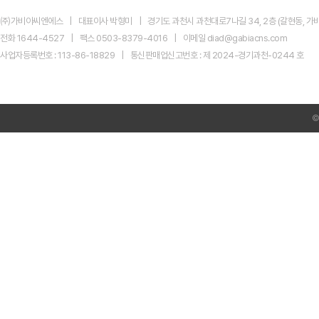
지
마
㈜가비아씨엔에스
대표이사 박형미
경기도 과천시 과천대로7나길 34, 2층 (갈현동, 가비
켓
신
전화 1644-4527
팩스 0503-8379-4016
이메일 diad@gabiacns.com
규
사업자등록번호 : 113-86-18829
통신판매업신고번호 : 제 2024-경기과천-0244 호
광
고
센
터
AI
Product
Ads
전
환
미
리
준
비
하
셨
나
요?
네
이
버
GFA
시
크