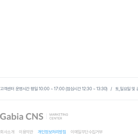
G
마
고객센터 운영시간 평일 10:00 ~ 17:00 (점심시간 12:30 ~ 13:30) / 토,일요일
켓
광
고,
곧
사
라
집
니
다
회사소개
이용약관
개인정보처리방침
이메일무단수집거부
-