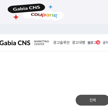
메
본
뉴
문
바
바
로
로
가
가
기
기
광고솔루션
광고대행
N
블로그
공
전체