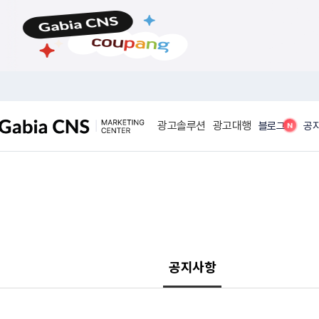
메
본
뉴
문
바
바
로
로
가
가
기
기
광고솔루션
광고대행
N
블로그
공
공지사항