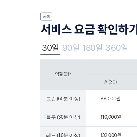
공통
서비스 요금 확인하
30일
90일
180일
360일
입찰플랜
A (30)
88,000원
그린 (60분 이상)
110,000원
블루 (30분 이상)
132,000원
레드 (10분 이상)