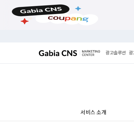
메
본
뉴
문
바
바
로
로
가
가
기
기
광고솔루션
광
서비스 소개