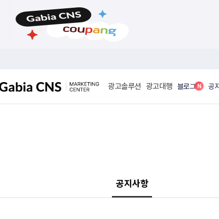
메
본
뉴
문
바
바
로
로
가
가
기
기
광고솔루션
광고대행
N
블로그
공
공지사항