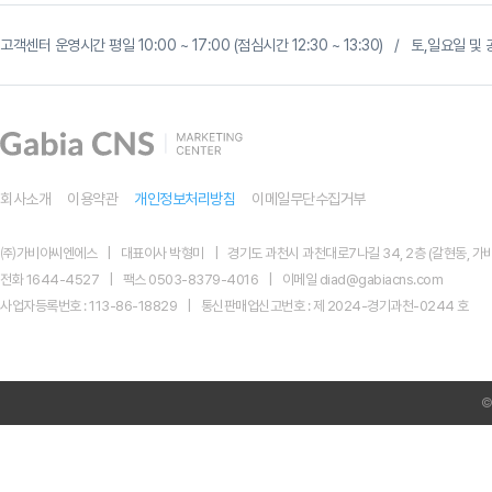
고객센터 운영시간 평일 10:00 ~ 17:00 (점심시간 12:30 ~ 13:30) / 토,일요일
회사소개
이용약관
개인정보처리방침
이메일무단수집거부
㈜가비아씨엔에스
대표이사 박형미
경기도 과천시 과천대로7나길 34, 2층 (갈현동, 가비
전화 1644-4527
팩스 0503-8379-4016
이메일 diad@gabiacns.com
사업자등록번호 : 113-86-18829
통신판매업신고번호 : 제 2024-경기과천-0244 호