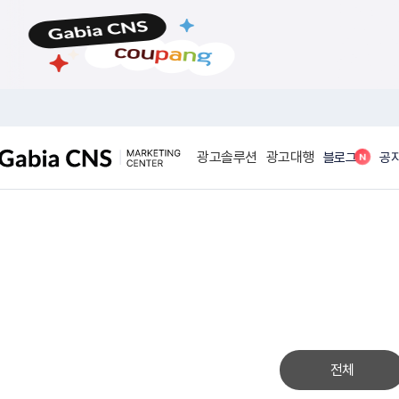
메
본
뉴
문
바
바
로
로
가
가
기
기
광고솔루션
광고대행
N
블로그
공
전체