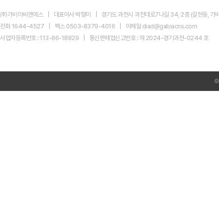
지
마
㈜가비아씨엔에스
대표이사 박형미
경기도 과천시 과천대로7나길 34, 2층 (갈현동, 가비
켓
신
전화 1644-4527
팩스 0503-8379-4016
이메일 diad@gabiacns.com
규
사업자등록번호 : 113-86-18829
통신판매업신고번호 : 제 2024-경기과천-0244 호
광
고
센
터
AI
Product
Ads
전
환
미
리
준
비
하
셨
나
요?
네
이
버
GFA
시
크