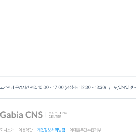
G
마
고객센터 운영시간 평일 10:00 ~ 17:00 (점심시간 12:30 ~ 13:30) / 토,일요일
켓
광
고,
곧
사
라
집
니
다
회사소개
이용약관
개인정보처리방침
이메일무단수집거부
?