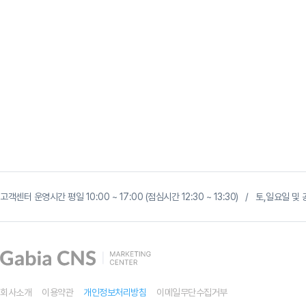
G
마
고객센터 운영시간 평일 10:00 ~ 17:00 (점심시간 12:30 ~ 13:30) / 토,일요일
켓
광
고,
곧
사
라
집
니
다
회사소개
이용약관
개인정보처리방침
이메일무단수집거부
?