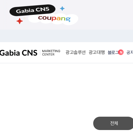
메
본
뉴
문
바
바
로
로
가
가
기
기
광고솔루션
광고대행
N
블로그
공
전체