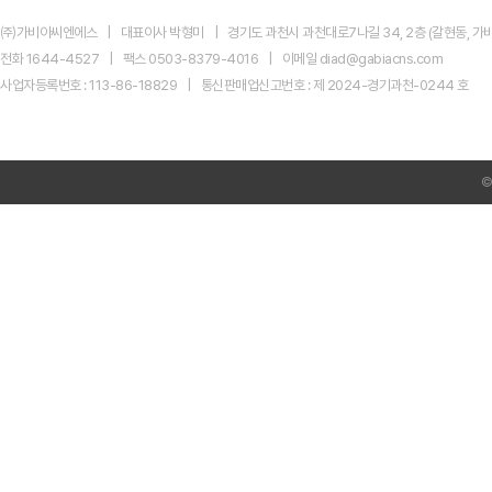
지
마
㈜가비아씨엔에스
대표이사 박형미
경기도 과천시 과천대로7나길 34, 2층 (갈현동, 가비
켓
신
전화 1644-4527
팩스 0503-8379-4016
이메일 diad@gabiacns.com
규
사업자등록번호 : 113-86-18829
통신판매업신고번호 : 제 2024-경기과천-0244 호
광
고
센
터
AI
Product
Ads
전
환
미
리
준
비
하
셨
나
요?
네
이
버
GFA
시
크