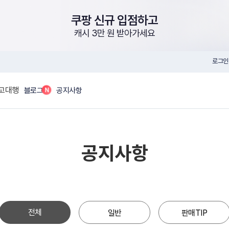
쿠팡 신규 입점하고
캐시 3만 원 받아가세요
로그인
고대행
N
블로그
공지사항
공지사항
전체
일반
판매TIP