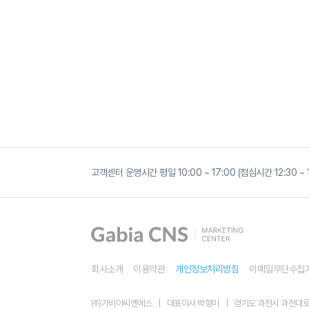
G
마
고객센터 운영시간 평일 10:00 ~ 17:00 (점심시간 12:30 
켓
광
고,
곧
사
라
집
니
다
회사소개
이용약관
개인정보처리방침
이메일무단수집
?
지
마
㈜가비아씨엔에스
대표이사 박형미
경기도 과천시 과천대로7나
켓