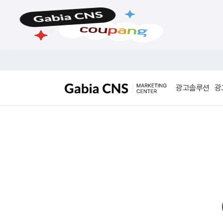
메
본
뉴
문
바
바
로
로
가
가
기
기
광고솔루션
광