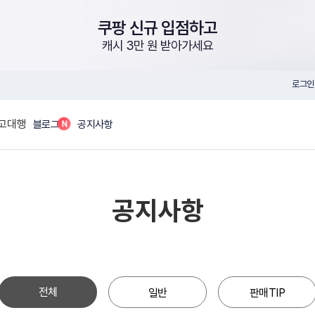
쿠팡 신규 입점하고
캐시 3만 원 받아가세요
로그인
고대행
N
블로그
공지사항
공지사항
전체
일반
판매TIP