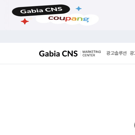
메
본
뉴
문
바
바
로
로
가
가
기
기
광고솔루션
광