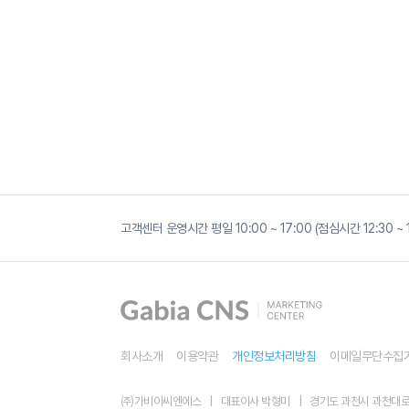
G
마
고객센터 운영시간 평일 10:00 ~ 17:00 (점심시간 12:30 
켓
광
고,
곧
사
라
집
니
다
회사소개
이용약관
개인정보처리방침
이메일무단수집
?
지
마
㈜가비아씨엔에스
대표이사 박형미
경기도 과천시 과천대로7나
켓