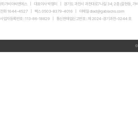
㈜가비아씨엔에스
대표이사 박형미
경기도 과천시 과천대로7나길 34, 2층 (갈현동, 가비
전화 1644-4527
팩스 0503-8379-4016
이메일 diad@gabiacns.com
사업자등록번호 : 113-86-18829
통신판매업신고번호 : 제 2024-경기과천-0244 호