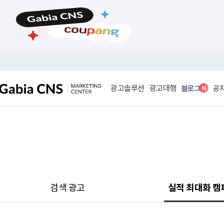
메
본
뉴
문
바
바
로
로
가
가
기
기
광고솔루션
광고대행
N
블로그
공
검색 광고
실적 최대화 캠