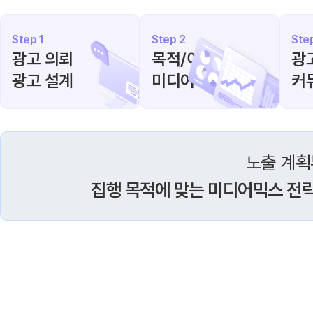
Step 1
Step 2
Ste
광고 의뢰
목적/이슈 분석
광
광고 설계
미디어 믹스
커
노출 계획
집행 목적에 맞는 미디어믹스 전