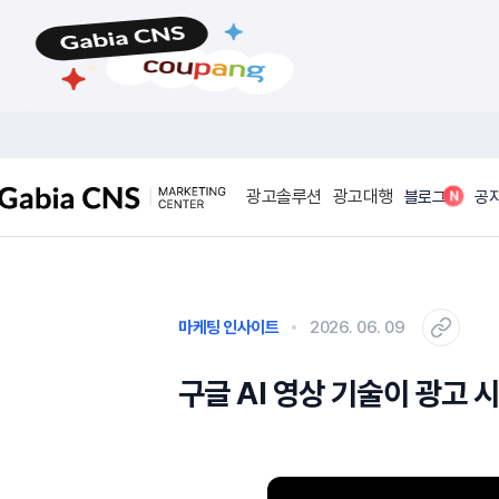
메
본
뉴
문
바
바
로
로
가
가
기
기
광고솔루션
광고대행
N
블로그
공
마케팅 인사이트
2026. 06. 09
구글 AI 영상 기술이 광고 