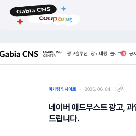
메
본
뉴
문
바
바
로
로
가
가
기
기
광고솔루션
광고대행
N
블로그
공
마케팅 인사이트
2026. 06. 04
네이버 애드부스트 광고, 과
드립니다.