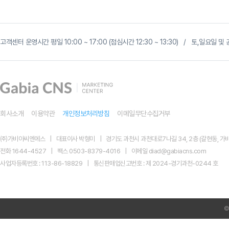
고객센터 운영시간 평일 10:00 ~ 17:00 (점심시간 12:30 ~ 13:30) / 토,일요일
회사소개
이용약관
개인정보처리방침
이메일무단수집거부
㈜가비아씨엔에스
대표이사 박형미
경기도 과천시 과천대로7나길 34, 2층 (갈현동, 가비
전화 1644-4527
팩스 0503-8379-4016
이메일 diad@gabiacns.com
사업자등록번호 : 113-86-18829
통신판매업신고번호 : 제 2024-경기과천-0244 호