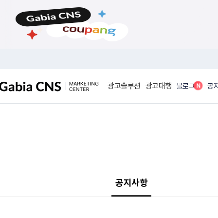
메
본
뉴
문
바
바
로
로
가
가
기
기
광고솔루션
광고대행
N
블로그
공
공지사항