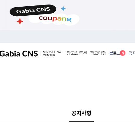
메
본
뉴
문
바
바
로
로
가
가
기
기
광고솔루션
광고대행
N
블로그
공
공지사항