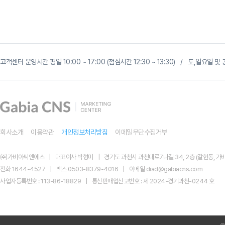
고객센터 운영시간 평일 10:00 ~ 17:00 (점심시간 12:30 ~ 13:30) / 토,일요일
회사소개
이용약관
개인정보처리방침
이메일무단수집거부
㈜가비아씨엔에스
대표이사 박형미
경기도 과천시 과천대로7나길 34, 2층 (갈현동, 가비
전화 1644-4527
팩스 0503-8379-4016
이메일 diad@gabiacns.com
사업자등록번호 : 113-86-18829
통신판매업신고번호 : 제 2024-경기과천-0244 호