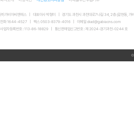
㈜가비아씨엔에스
대표이사 박형미
경기도 과천시 과천대로7나길 34, 2층 (갈현동, 가비
전화 1644-4527
팩스 0503-8379-4016
이메일 diad@gabiacns.com
사업자등록번호 : 113-86-18829
통신판매업신고번호 : 제 2024-경기과천-0244 호