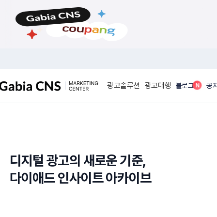
메
본
뉴
문
바
바
로
로
가
가
기
기
광고솔루션
광고대행
N
블로그
공
디지털 광고의 새로운 기준,
다이애드 인사이트 아카이브