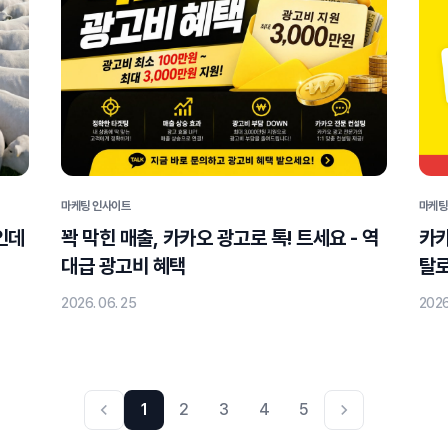
마케팅 인사이트
마케팅
인데
꽉 막힌 매출, 카카오 광고로 톡! 트세요 - 역
카카
대급 광고비 혜택
탈로
2026. 06. 25
2026
1
2
3
4
5