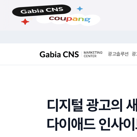
메
본
뉴
문
바
바
로
로
가
가
기
기
광고솔루션
광
디지털 광고의 새
다이애드 인사이