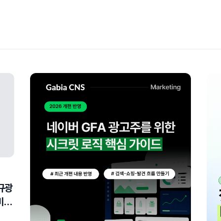
규광
준비하