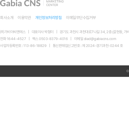
회사소개
이용약관
개인정보처리방침
이메일무단수집거부
㈜가비아씨엔에스
대표이사 박형미
경기도 과천시 과천대로7나길 34, 2층 (갈현동, 가비
전화 1644-4527
팩스 0503-8379-4016
이메일 diad@gabiacns.com
사업자등록번호 : 113-86-18829
통신판매업신고번호 : 제 2024-경기과천-0244 호