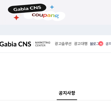
메
본
뉴
문
바
바
로
로
가
가
기
기
광고솔루션
광고대행
N
블로그
공
공지사항