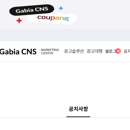
메
본
뉴
문
바
바
로
로
가
가
기
기
광고솔루션
광고대행
N
블로그
공
공지사항