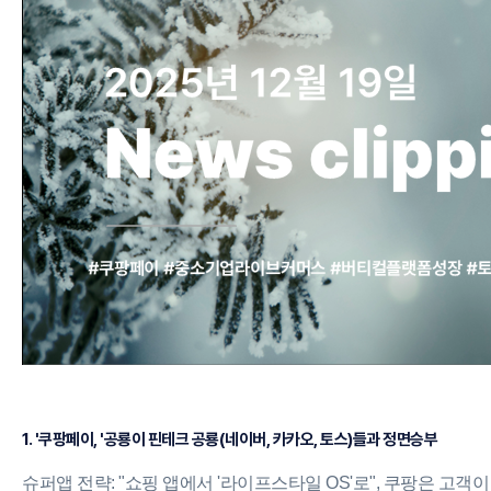
#
쿠팡페이
#
중소기업라이브커머스
#
버티컬플랫폼성장
#
토스알바
#C
1. '쿠팡페이, '공룡이 핀테크 공룡(네이버, 카카오, 토스)들과 정면승부
슈퍼앱 전략: "쇼핑 앱에서 '라이프스타일 OS'로", 쿠팡은 고객