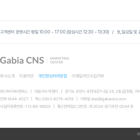
고객센터 운영시간 평일 10:00 ~ 17:00 (점심시간 12:30 ~ 13:30) / 토,일요일
회사소개
이용약관
개인정보처리방침
이메일무단수집거부
㈜가비아씨엔에스
대표이사 박형미
경기도 과천시 과천대로7나길 34, 2층 (갈현동, 가비
전화 1644-4527
팩스 0503-8379-4016
이메일 diad@gabiacns.com
사업자등록번호 : 113-86-18829
통신판매업신고번호 : 제 2024-경기과천-0244 호