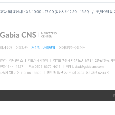
고객센터 운영시간 평일 10:00 ~ 17:00 (점심시간 12:30 ~ 13:30) / 토,일요일
회사소개
이용약관
개인정보처리방침
이메일무단수집거부
㈜가비아씨엔에스
대표이사 박형미
경기도 과천시 과천대로7나길 34, 2층 (갈현동, 가비
전화 1644-4527
팩스 0503-8379-4016
이메일 diad@gabiacns.com
사업자등록번호 : 113-86-18829
통신판매업신고번호 : 제 2024-경기과천-0244 호