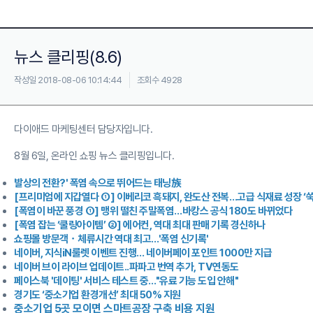
뉴스 클리핑(8.6)
작성일 2018-08-06 10:14:44
조회수 4928
다이애드 마케팅센터 담당자입니다.
8월 6일, 온라인 쇼핑 뉴스 클리핑입니다.
발상의 전환?' 폭염 속으로 뛰어드는 태닝族
[프리미엄에 지갑열다 ①] 이베리코 흑돼지, 완도산 전복…고급 식재료 성장 ‘쑥
[폭염이 바꾼 풍경 ①] 맹위 떨친 주말폭염…바캉스 공식 180도 바뀌었다
[폭염 잡는 ‘쿨링아이템’ ②] 에어컨, 역대 최대 판매 기록 경신하나
쇼핑몰 방문객ㆍ체류시간 역대 최고…'폭염 신기록'
네이버, 지식iN룰렛 이벤트 진행… 네이버페이 포인트 1000만 지급
네이버 브이 라이브 업데이트..파파고 번역 추가, TV연동도
페이스북 '데이팅' 서비스 테스트 중…"유료 기능 도입 안해"
경기도 ‘중소기업 환경개선’ 최대 50% 지원
중소기업 5곳 모이면 스마트공장 구축 비용 지원