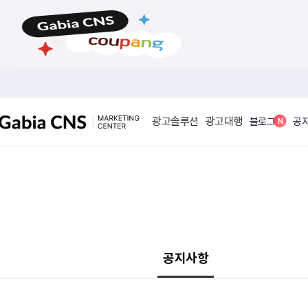
메
본
뉴
문
바
바
로
로
가
가
기
기
광고솔루션
광고대행
N
블로그
공
공지사항