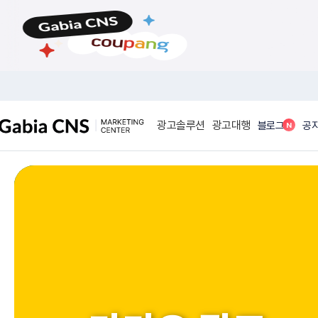
메
본
뉴
문
바
바
로
로
가
가
기
기
광고솔루션
광고대행
N
블로그
공