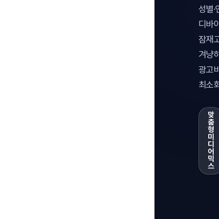
성별·
디바이
잠재
겨냥
광고비
최소화
맞
춤
형
미
디
어
믹
스