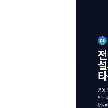
01
전
설
타
운영 
맞는 
Mix